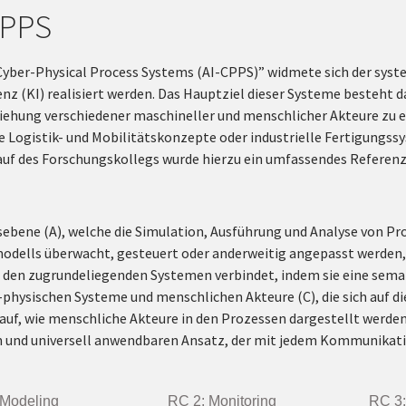
CPPS
Cyber-Physical Process Systems (AI-CPPS)” widmete sich der sys
z (KI) realisiert werden. Das Hauptziel dieser Systeme besteht d
hung verschiedener maschineller und menschlicher Akteure zu 
ge Logistik- und Mobilitätskonzepte oder industrielle Fertigung
auf des Forschungskollegs wurde hierzu ein umfassendes Referenz
sebene (A), welche die Simulation, Ausführung und Analyse von Pr
dells überwacht, gesteuert oder anderweitig angepasst werden,
t den zugrundeliegenden Systemen verbindet, indem sie eine sema
hysischen Systeme und menschlichen Akteure (C), die sich auf di
uf, wie menschliche Akteure in den Prozessen dargestellt werden 
n und universell anwendbaren Ansatz, der mit jedem Kommunika